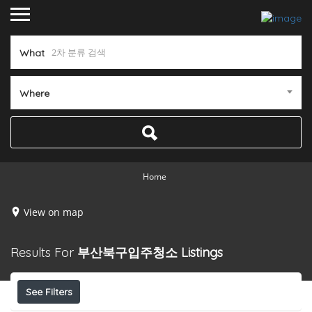
What
Where
Home
View on map
Results For
부산북구입주청소
Listings
See Filters