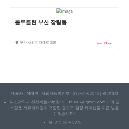
블루클린 부산 장림동
부산 사하구 다대로 339
Closed Now!
대표자 : 정태현 | 사업자등록번호 : 595-01-03045 | 광고대행
부산광역시 신산북로43번길59 | jth8887@gmail.com | "이 포
스팅은 제휴마케팅이 포함된 광고로 일정 커미션을 지급 받을
수 있습니다."
Tel 010-6614-8876