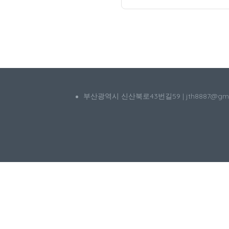
부산광역시 신산북로43번길59 | jth8887@g