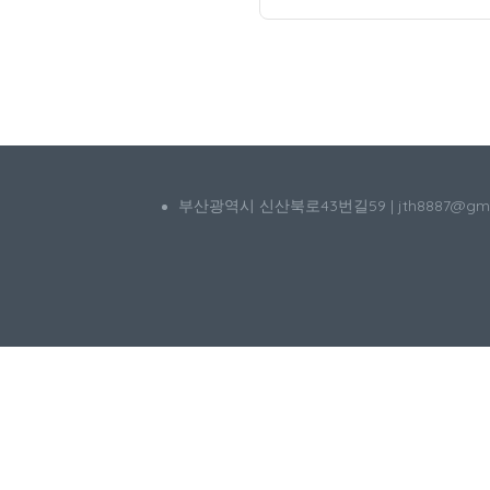
부산광역시 신산북로43번길59 | jth8887@g