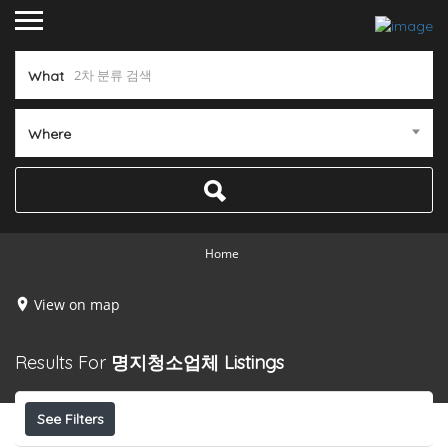
What
Where
Home
View on map
Results For
명지청소업체
Listings
See Filters