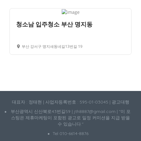
청소남 입주청소 부산 명지동
부산 강서구 명지새동네길13번길 19
대표자 : 정태현 | 사업자등록번호 : 595-01-03045 | 광고대행
부산광역시 신산북로43번길59 | jth8887@gmail.com | "이 포
스팅은 제휴마케팅이 포함된 광고로 일정 커미션을 지급 받을
수 있습니다."
Tel 010-6614-8876