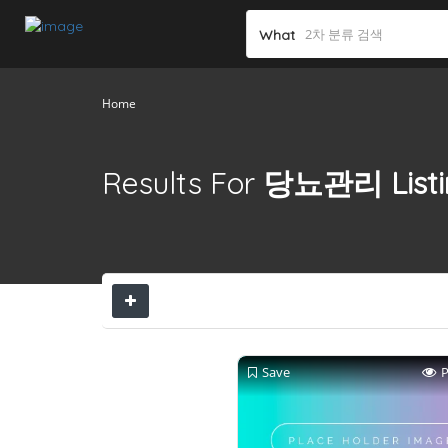
What
Home
Results For
당뇨관리
List
Save