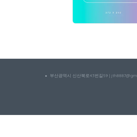
부산광역시 신산북로43번길59 | jth8887@g