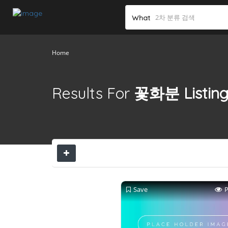
What
Home
Results For
꽃화분
Listin
Save