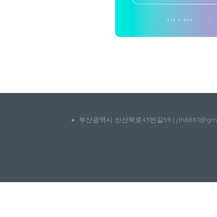
부산광역시 신산북로43번길59 | jth8887@g