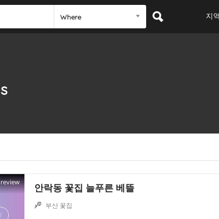
지
Where
gs
Preview
안락동 꽃집 늘푸른 베뜰
부산 꽃집