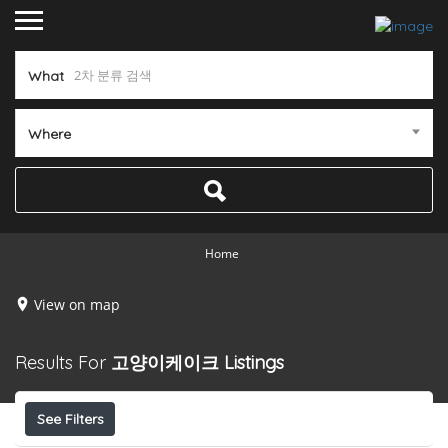
What
Where
Home
View on map
Results For
고양이케이크
Listings
See Filters