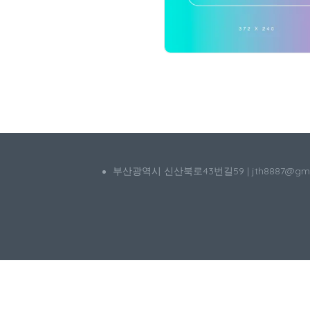
부산광역시 신산북로43번길59 | jth8887@g