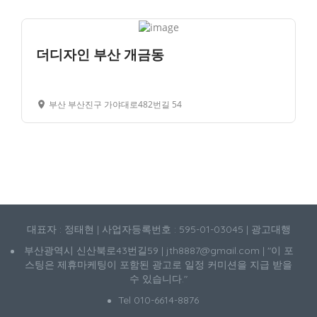
더디자인 부산 개금동
부산 부산진구 가야대로482번길 54
대표자 : 정태현 | 사업자등록번호 : 595-01-03045 | 광고대행
부산광역시 신산북로43번길59 | jth8887@gmail.com | "이 포
스팅은 제휴마케팅이 포함된 광고로 일정 커미션을 지급 받을
수 있습니다."
Tel 010-6614-8876