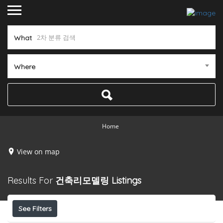
What
Where
Home
View on map
Results For
건축리모델링
Listings
See Filters