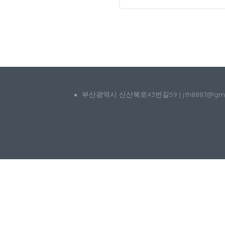
부산광역시 신산북로43번길59 | jth8887@g