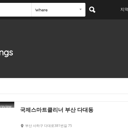
지
Where
ings
Preview
국제스마트클리너 부산 다대동
부산 사하구 다대로381번길 75