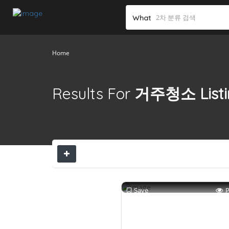
What
Home
Results For
거주청소
List
Save