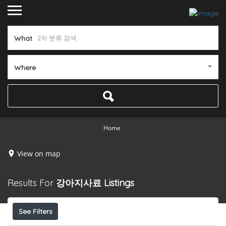
What
Where
Home
View on map
Results For
강아지사료
Listings
See Filters