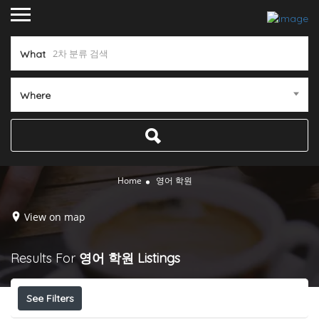
What
Where
Home
영어 학원
View on map
Results For
영어 학원
Listings
See Filters