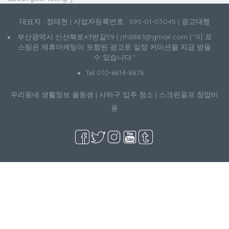
대표자 : 정태현 | 사업자등록번호 : 595-01-03045 | 광고대행
부산광역시 신산북로43번길59 | jth8887@gmail.com | "이 포
스팅은 제휴마케팅이 포함된 광고로 일정 커미션을 지급 받을
수 있습니다."
Tel 010-6614-8876
우리동네 생활정보
울동생
|
사하구 입주 청소
|
스크린골프 창업비
용