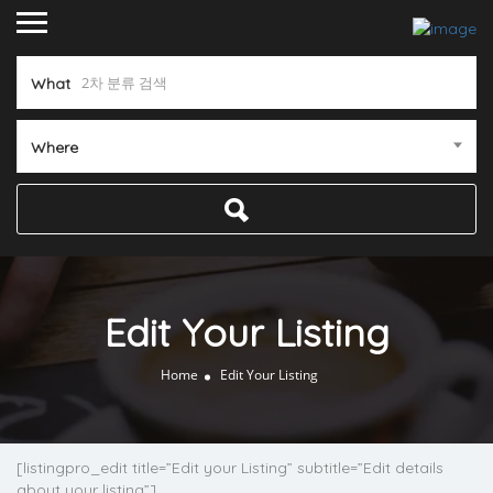
What
Where
Edit Your Listing
Home
Edit Your Listing
[listingpro_edit title=”Edit your Listing” subtitle=”Edit details
about your listing”]