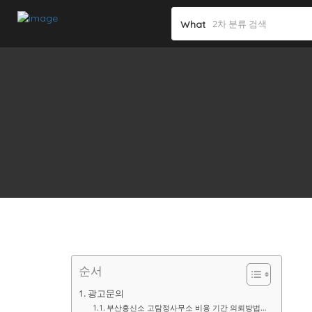
What
순서
광고문의
부산흥신소 고탐정사무소 비용 기간 의뢰방법…