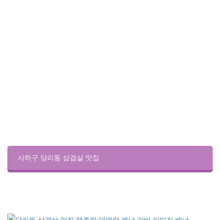
사하구 당리동 삼겹살 맛집