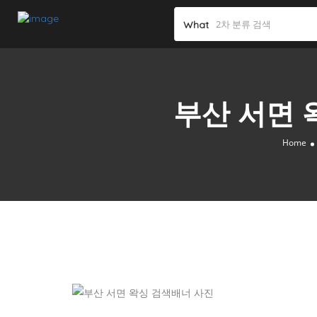
What
부산 서면 왁
Home