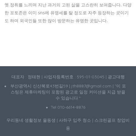
옛 정취를 느끼며 지난 과거의 고된 삶을 고스란히 보여줍니다. 다양
한 포토존은 이미 sns에 유명세를 탈 정도로 자주 등장하는 곳이기
도 하며 외국인들 또한 많이 방문하는 유명한 곳입니다.
대표자 : 정태현 | 사업자등록번호 : 595-01-03045 | 광고대행
부산광역시 신산북로43번길59 | jth8887@gmail.com | "이 포
스팅은 제휴마케팅이 포함된 광고로 일정 커미션을 지급 받을
수 있습니다."
Tel 010-6614-8876
우리동네 생활정보
울동생
|
사하구 입주 청소
|
스크린골프 창업비
용