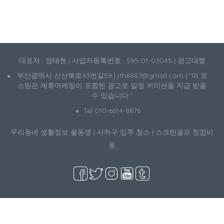
대표자 : 정태현 | 사업자등록번호 : 595-01-03045 | 광고대행
부산광역시 신산북로43번길59 | jth8887@gmail.com | "이 포
스팅은 제휴마케팅이 포함된 광고로 일정 커미션을 지급 받을
수 있습니다."
Tel 010-6614-8876
우리동네 생활정보
울동생
|
사하구 입주 청소
|
스크린골프 창업비
용