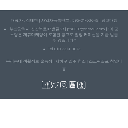
대표자 : 정태현 | 사업자등록번호 : 595-01-03045 | 광고대행
부산광역시 신산북로43번길59 | jth8887@gmail.com | "이 포
스팅은 제휴마케팅이 포함된 광고로 일정 커미션을 지급 받을
수 있습니다."
Tel 010-6614-8876
우리동네 생활정보
울동생
|
사하구 입주 청소
|
스크린골프 창업비
용