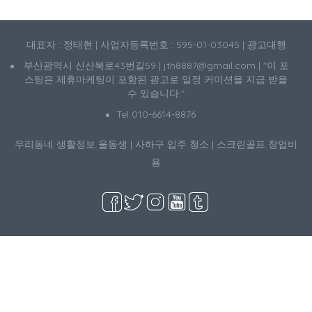
대표자 : 정태현 | 사업자등록번호 : 595-01-03045 | 광고대행
부산광역시 신산북로43번길59 | jth8887@gmail.com | "이 포
스팅은 제휴마케팅이 포함된 광고로 일정 커미션을 지급 받을
수 있습니다."
Tel 010-6614-8876
우리동네 생활정보
울동생
|
사하구 입주 청소
|
스크린골프 창업비
용