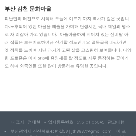
부산 감천 문화마을
피난민의 터전으로 시작해 오늘에 이르기 까지 역사가 깊은 곳입니
다.노후되어 있던 마을을 예술을 가미해 탄생시킨 국내 제일의 명소
로 자 리잡아 가고 있습니다. 아슬아슬하게 지어져 있는 산비탈 아
래 집들은 보는이로하여금 신기할 정도인데요 골목골목 따라가면
옛 정취를 느끼며 지난 과거의 고된 삶을 고스란히 보여줍니다. 다양
한 포토존은 이미 sns에 유명세를 탈 정도로 자주 등장하는 곳이기
도 하며 외국인들 또한 많이 방문하는 유명한 곳입니다.
대표자 : 정태현 | 사업자등록번호 : 595-01-03045 | 광고대행
부산광역시 신산북로43번길59 | jth8887@gmail.com | "이 포