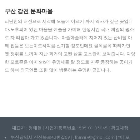
부산 감천 문화마을
피난민의 터전으로 시작해 오늘에 이르기 까지 역사가 깊은 곳입니
다.노후되어 있던 마을을 예술을 가미해 탄생시킨 국내 제일의 명소
로 자 리잡아 가고 있습니다. 아슬아슬하게 지어져 있는 산비탈 아
래 집들은 보는이로하여금 신기할 정도인데요 골목골목 따라가면
옛 정취를 느끼며 지난 과거의 고된 삶을 고스란히 보여줍니다. 다양
한 포토존은 이미 sns에 유명세를 탈 정도로 자주 등장하는 곳이기
도 하며 외국인들 또한 많이 방문하는 유명한 곳입니다.
대표자 : 정태현 | 사업자등록번호 : 595-01-03045 | 광고대행
부산광역시 신산북로43번길59 | jth8887@gmail.com | "이 포