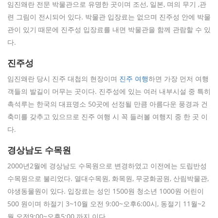
임진왜란 전문 박물관으로 유명한 곳이며 조선, 일본, 며의 무기 ,관
련 그림이 전시되어 있다. 박물관 입장료는 없으며 진주성 안에 박물
관이 있기 때문에 진주성 입장료를 내면 박물관을 함께 관람할 수 있
다.
진주성
임진왜란 당시 진주 대첩의 현장이며
진주 여행
하면 가장 먼저 여행
객들의 발길이 머무는 곳이다. 진주성에 있는 여러 내부시설 중 특히
촉석루는 한국의 대표명소 50곳에 선정될 만큼 아름다운 풍경과 건
축미를 갖추고 있으므로 진주 여행 시 꼭 들러볼 여행지 중 한 곳 이
다.
경상남도 수목원
2000년2월에 경상남도 수목원으로 변경하였고 이전에는 도립반성
수목원으로 불리었다. 열대수목원, 화목원, 무궁화공원, 산림박물관,
야생동물원이 있다. 입장료는 성인 1500원 청소년 1000원 어린이
500 원이며 하절기 3~10월 오전 9:00~오후6:00시, 동절기 11월~2
월 오전9:00~오후5:00 까지 이다