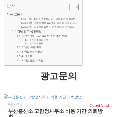
순서
광고문의
부산흥신소 고탐정사무소 비용 기간 의뢰방법…
유아 스마트 학습 엘리하이 키즈 장 단점 비용…
부산 임플란트 잘하는 곳 가격/비용 추천 20…
경남 진주 생활정보
진주 혁신도시 아파트 주변 추천 업종
진주 대리 운전
진주 병원
남강 유등 축제
국립진주박물관
진주성
경상남도 수목원
광고문의
탐정사무소
Closed Now!
부산흥신소 고탐정사무소 비용 기간 의뢰방
법...